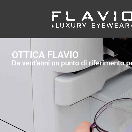
OTTICA FLAVIO
Da vent'anni un punto di riferimento pe